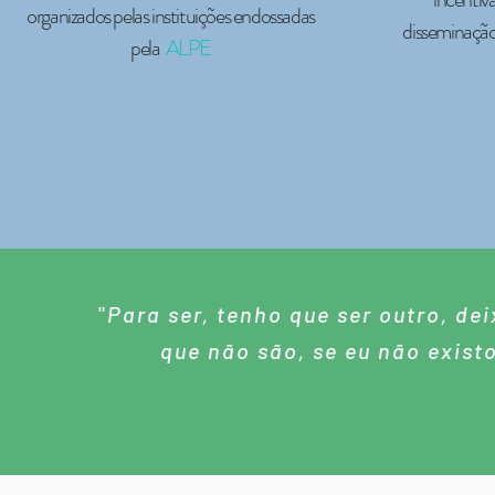
organizados pelas instituições endossadas
disseminação 
pela
ALPE
"
Para ser, tenho que ser outro, de
que não são, se eu não exist