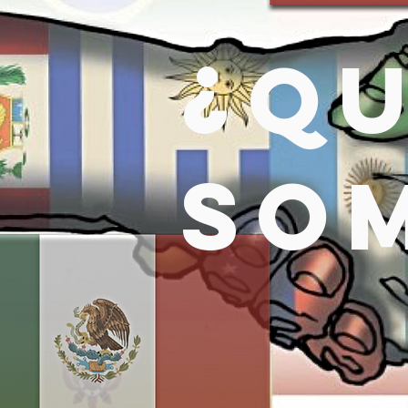
¿Q
so