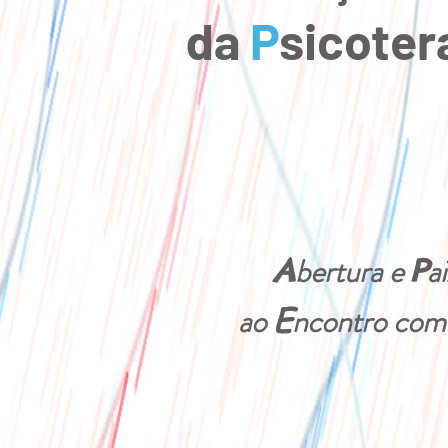
da
P
sicoter
bertura e
a
A
P
E
ao
ncontro com