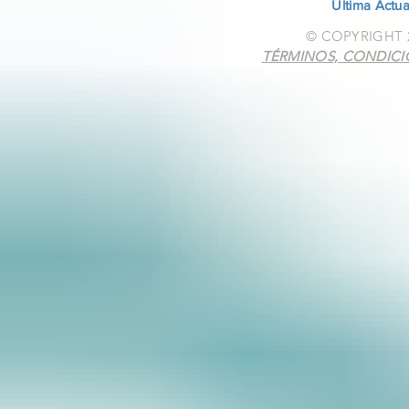
​Última Actu
© COPYRIGHT 2
TÉRMINOS, CONDICIO