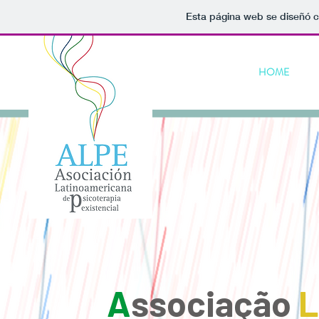
Esta página web se diseñó c
HOME
S
A
ssociação
L