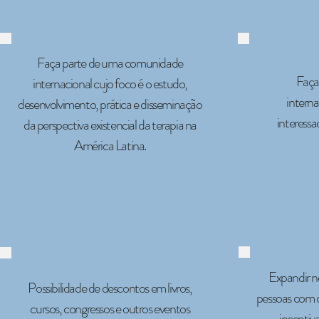
Faça parte de uma comunidade
Faça 
internacional cujo foco é o estudo,
interna
desenvolvimento, prática e disseminação
interessad
da perspectiva existencial da terapia na
América Latina.
Expandir ne
Possibilidade de descontos em livros,
pessoas com o
cursos, congressos e outros eventos
incentiv