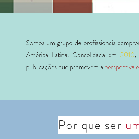
Somos um grupo de profissionais comprom
América Latina. Consolidada em
2010
,
publicações que promovem a
perspectiva e
Por que ser
u